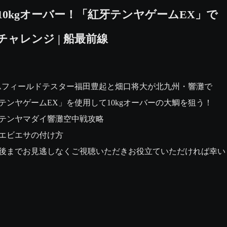
10kgオーバー！「紅牙テンヤゲームEX」で
チャレンジ | 船最前線
WAフィールドテスター福田豊起と畑口将大が北九州・響灘で

テンヤゲームEX」を使用して10kgオーバーの大鯛を狙う！

テンヤマダイ響灘空中戦攻略

エビエサの付け方

後までお見逃しなくご視聴いただきお役立ていただければ幸い