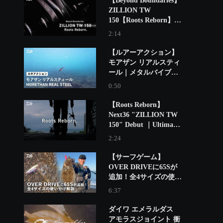
【Beyond Boundaries】
ZILLION TW
150【Roots Reborn】｜
Ultimate BASS by
2:14
DAIWA Vol.846
【ルアーアクション】
モアザン リアルスティ
ール｜メタルバイブの
王道。定番のハイアピ
0:50
ールメタルバイブ。
【Roots Reborn】
Next36 "ZILLION TW
150" Debut ｜Ultimate
BASS by DAIWA
2:24
Vol.845
【サーフゲーム】
OVER DRIVEに65Sが
追加！全4サイズの使い
分け解説 ミッチー高橋
6:37
ダイワ エメラルダス
アモラスジョイント 衝