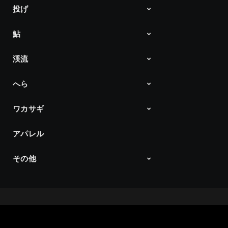
投げ
DAIWA 磯チャンネル
Products
鮎
Products
渓流
アユイング
ダイワ鮎の王国
Products
へら
Products
ワカサギ
へら通信
Products
アパレル
ワカサギ最前線
Products
その他
Products