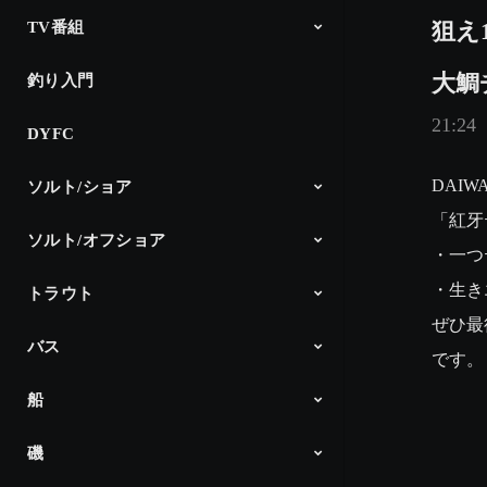
狙え
TV番組
大鯛
釣り入門
The Fishing
釣り時季
North Angler’s TV
Dz SALT 2ND
アングラーインプレッション
CM
21:24
DYFC
DAI
ソルト/ショア
「紅牙
ソルト/オフショア
シーバス
サーフゲーム
ショアプラッキング＆ショアジギ
エギング
アジング
メバリング
ロックフィッシュ
チニング
その他
DAIWA Salt Lure Channel
Products
・一つ
ング
・生き
トラウト
オフショアヘビー
ライトキャスティング
スロージギング
ライトジギング
タイラバ
タチウオジギング
ボートエギング
イカメタル
Products
ぜひ最
バス
DAIWA TROUT
Products
です。
船
Ultimate Bass by DAIWA
Project T JAPAN x USA
Products
磯
船最前線「ダイワ」
Products