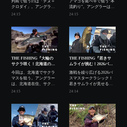
列島で狙うのは「チヌ＝
アマゴを延べ竿で狙う“本
クロダイ」。アングラー
流釣り”。アングラーは千
は木村公治と鶴原修。
島克也。
24:15
24:15
THE FISHING『大輪の
THE FISHING『若きサ
サクラ咲く！北海道の大
ムライが挑む！2026バス
サクラマス』
マスタークラシック
今回は、北海道でサクラ
激戦を繰り広げる2026バ
Part2』
マスを狙う。アングラー
スマスタークラシック！
は、北海道在住、サクラ
若きサムライが見せる驚
マス釣りをこよなく愛す
異の快進撃！3日間の激闘
24:15
24:14
佐藤博之。その道30年の
の末、勝利するのは？
ベテランだ。