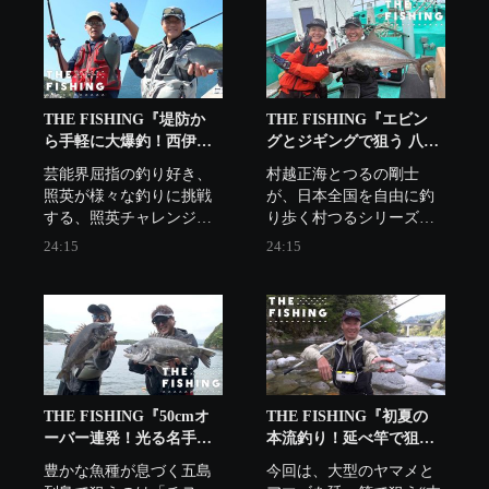
THE FISHING『堤防か
THE FISHING『エビン
ら手軽に大爆釣！西伊豆
グとジギングで狙う 八丈
ウキフカセ釣り』
島のカンパチ』
芸能界屈指の釣り好き、
村越正海とつるの剛士
照英が様々な釣りに挑戦
が、日本全国を自由に釣
する、照英チャレンジ企
り歩く村つるシリーズ第
画。今回は、堤防からの
21弾。エビングとジギン
24:15
24:15
ウキフカセ釣りに挑戦す
グで八丈島のカンパチに
る。ウキフカセ釣りを指
真っ向勝負を挑む。
南してくれるのは森川芳
郎。
THE FISHING『50cmオ
THE FISHING『初夏の
ーバー連発！光る名手の
本流釣り！延べ竿で狙う
技！長崎・五島列島のチ
ヤマメ・アマゴ』
豊かな魚種が息づく五島
今回は、大型のヤマメと
ヌ』