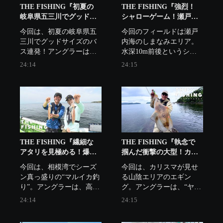
THE FISHING『初夏の
THE FISHING『強烈！
岐阜県五三川でグッドサ
シャローゲーム！瀬戸内
イズのバス連発！』
海テンヤマダイ』
今回は、初夏の岐阜県五
今回のフィールドは瀬戸
三川でグッドサイズのバ
内海のしまなみエリア。
ス連発！アングラーは梅
水深10m前後というシャ
田京介と中川雅偉。
ローエリアでタイを狙う
24:14
24:15
独特のスタイルが人気の
ポイント。アングラーは
畑口将大と竹内麻純。
THE FISHING『繊細な
THE FISHING『執念で
アタリを見極める！爆
掴んだ衝撃の大型！カリ
釣！相模湾のマルイカ釣
スマが魅せる山陰エギン
今回は、相模湾でシーズ
今回は、カリスマが見せ
り』
グ』
ン真っ盛りの“マルイカ釣
る山陰エリアのエギン
り”。アングラーは、高槻
グ。アングラーは、“ヤマ
慧と杉野美星。
ラッピ”こと山田ヒロヒ
24:14
24:15
ト。