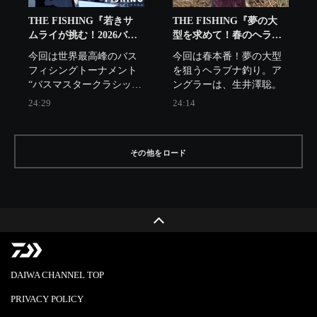
THE FISHING『若きサ
THE FISHING『夢の大
ムライが挑む！2026バス
型を求めて！春のヘラブ
マスタークラシック
ナ釣り』
今回は世界最高峰のバス
今回は春本番！夢の大型
Part1』
フィシングトーナメント 
を狙うヘラブナ釣り。ア
“バスマスタークラシッ
ングラーは、生井澤聡。
ク”！歴史ある大会に藤田
24:29
24:14
京弥と青木唯が参戦し
た。
その他をロード
DAIWA CHANNEL TOP
PRIVACY POLICY