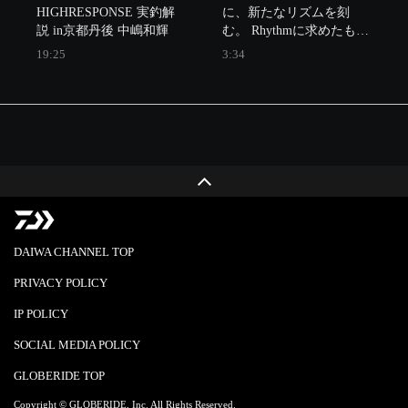
ダイワ磯フカセロッドの
HIGHRESPONSE 実釣解
に、新たなリズムを刻
最新形。その進化を、ぜ
説 in京都丹後 中嶋和輝
む。 Rhythmに求めたもの
は、横揺れ時のフラッシ
19:25
3:34
ング効果と総合力。そし
て、「釣れた１匹ではな
く、狙って釣った１匹を
手にする」ためのテンヤ
として完成しました。
DAIWA CHANNEL TOP
PRIVACY POLICY
IP POLICY
SOCIAL MEDIA POLICY
GLOBERIDE TOP
Copyright © GLOBERIDE, Inc. All Rights Reserved.