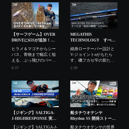
に注ぎ込んだ150サイズモ
デルが此処に在る。
【サーフゲーム】OVER
MEGATHIS
DRIVEに65Sが追加！全4
TECHNOLOGY すべて
サイズの使い分け解説 ミ
は“最高の瞬間”のために
ヒラメ＆マゴチからシー
細身ローテーパー設計と
ッチー高橋
バス、青物まで幅広く狙
V-ジョイントαがもたら
える、ぶっ飛びのバーサ
す、磯フカセ竿の新たな
タイルマルチアクション
基準。

6:37
2:59
ヘビーシンキングペンシ
ダイワが蓄積してきた実
ル「オーバードライブ」
釣データと設計理論をも
に、食い渋り攻略でルア
とに、ローテーパー設計
ーサイズを特に小さくし
をさらに最適化。「先調
たいとき,ターゲットが小
子の操作性」と「胴調子
型ベイトを偏食している
の粘り」という相反する
ときに有効な65mmサイズ
要素を、高次元で両立し
が登場！このルアーのノ
た次世代ブランクを実
【ジギング】SALTIGA-
船タチウオテンヤ
ウハウをミッチー高橋が
現。設計思想と実釣性能
J-HIGHRESPONSE 実釣
Rhythm SS 開発ストーリ
一挙公開！
が高次元でリンクする、
解説 in京都丹後 中嶋和輝
ー
【ジギング】SALTIGA-J-
船タチウオテンヤの世界