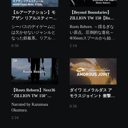
揮する。ウエイトライン
ナップは6gから展開。
【ルアーアクション】モ
【Beyond Boundaries】
アザン リアルスティール
ZILLION TW 150【Roots
｜メタルバイブの王道。
Reborn】｜Ultimate
シーバスのデイゲームに
Roots Reborn. ～揺るぎな
定番のハイアピールメタ
BASS by DAIWA Vol.846
は欠かせないジャンルと
い原点。圧倒的な進化～

ルバイブ。
なった鉄板系。リアルス
Φ36mmスプールから始ま
ティールは王道の「強ア
った、DAIWAタフネスベ
0:50
2:14
ピール」メタルバイブ。
イトリールの象徴が再び
フロントを重心にテール
伝説を紡ぎ始める。新章
をしっかり振ってアピー
の幕を開けるのは
ルし、特に活性の高い魚
『ZILLION 
をテンポ良く釣っていき
TW150』、“通称：ONE-
たいときや広大なフィー
FIFTY”。初代から脈々と
ルドから魚を引っ張りた
受け継ぐ圧倒的な飛距
いときに有効。
離、揺るぎなき剛性感を
【Roots Reborn】Next36
ダイワ エメラルダス ア
継承しながら、手に馴染
"ZILLION TW 150"
モラスジョイント 衝撃の
むフル新型のフルアルミ
Debut ｜Ultimate BASS
水中バイトシーン
Narrated by Kazumasa 
0:56
屈強コンパクトボディを
by DAIWA Vol.845
Okumura.
構え、未来と誠実に向き
2:24
合い続けるDAIWAの最先
端テクノロジーを最大限