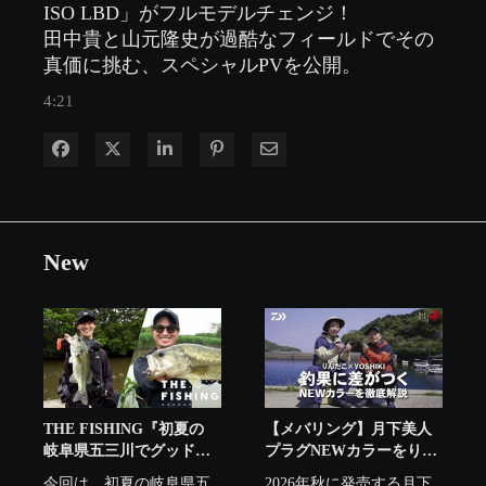
ISO LBD」がフルモデルチェンジ！

田中貴と山元隆史が過酷なフィールドでその
真価に挑む、スペシャルPVを公開。
4:21
Facebook で共有
Xで共有する
LinkedIn で共有
電子メールで共有
New
THE FISHING『初夏の
【メバリング】月下美人
岐阜県五三川でグッドサ
プラグNEWカラーをりん
イズのバス連発！』
たこ×YOSHIKIが解説
今回は、初夏の岐阜県五
2026年秋に発売する月下