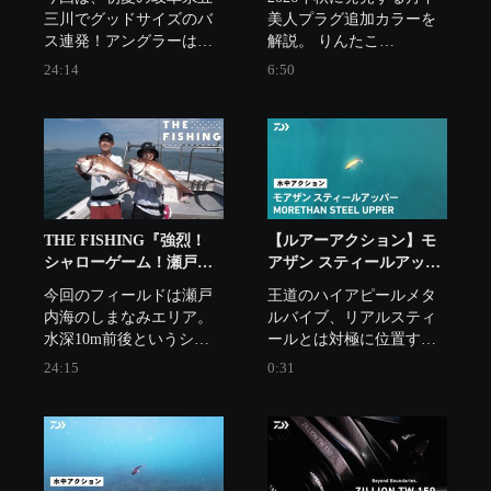
三川でグッドサイズのバ
美人プラグ追加カラーを
ス連発！アングラーは梅
解説。 りんたこ
田京介と中川雅偉。
×YOSHIKIがNEWカラー
24:14
6:50
に込めた思いとは？メバ
ルを釣るときの考え方や
色による使い分けを知り
たい方は必見です！ぜひ
ご覧ください。
THE FISHING『強烈！
【ルアーアクション】モ
シャローゲーム！瀬戸内
アザン スティールアッパ
海テンヤマダイ』
ー｜小沼正弥監修 釣れる
今回のフィールドは瀬戸
王道のハイアピールメタ
弱い巻き心地の追求。
内海のしまなみエリア。
ルバイブ、リアルスティ
水深10m前後というシャ
ールとは対極に位置する
ローエリアでタイを狙う
「弱アピール」メタルバ
24:15
0:31
独特のスタイルが人気の
イブがこのスティールア
ポイント。アングラーは
ッパー。非常に弱いバイ
畑口将大と竹内麻純。
ブレーションと水平姿勢
は食わせ能力が高く、タ
フな状況で特に威力を発