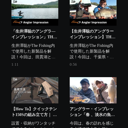
■5代目 荒法師・武天 特設
サイト

https://www.daiwa.com/jp/special/p
「生井澤聡のアングラ―
【生井澤聡のアングラー
インプレッション」THE
インプレッション】THE
FISHING 2023年10月7日
FISHING 2023年4月22日
生井澤聡がThe Fishing内
生井澤聡がThe Fishing内
「自然美を味わう 秋のヘ
「照英が挑む！奥深きヘ
で使用した新製品を解
で使用した新製品を解
ラブナ釣り」
ラブナ釣りの世界」
説！今回は、田貫湖と西
説！今回は、千葉県・三
湖でヘラブナ釣り！ 
島湖でヘラブナ釣り！
1:11
0:56
【How To】クイックテン
アングラー・インプレッ
ト150Sの組み立て方｜ ワ
ション「春 、淡水の魚た
ンタッチで設置、収納可
ちと戯れるマブナ＆ヘラ
設置・収納がワンタッチ
今回は、春の訪れを感じ
能なテント
ブナ釣り」THEフィッシ