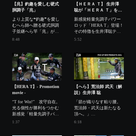
【兆】釣趣を愛しむ硬式
【ＨＥＲＡ Ｔ】 生井澤
胴調子「兆」
聡が「ＨＥＲＡ Ｔ」を解
説
より上質な❝釣趣❞を愛し
新感覚軽量先調子パワー
むへら師へ贈る硬式胴調
ロッド「HERA T」登場！

子並継へら竿「兆」がリ
その特徴を生井澤聡テス
ニューアルデビュー。そ
ターが解説します。
8:48
5:52
のコンセプトと美しい曲
がりを生井澤聡テスター
が解説する。
【HERA T】- Promotion
【へら】荒法師 武天（解
movie -
説）生井澤 聡
“T for Win!”　攻守自在。
「節が織りなす粘り腰。
光る個性が勝利をつかむ
荒法師・武天は新たなる
新感覚「軽量先調子パワ
頂へ。」

ーロッド」。光る個性が
枯法師と並ぶフラッグシ
1:37
6:18
勝利をつかむ新感覚軽量
ップ、5代目荒法師・武天
先調子パワーロッド
が登場。
