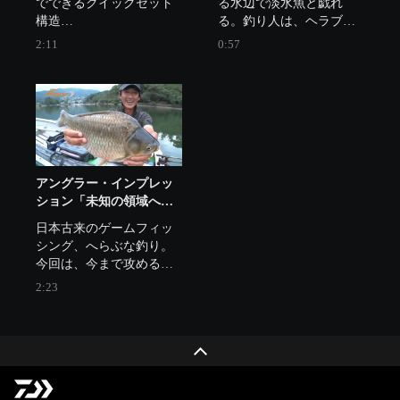
でできるクイックセット
る水辺で淡水魚と戯れ
ング（2021年3月27日）
構造

る。釣り人は、ヘラブナ
サブフレームで簡単設
釣りの名手・生井澤聡。

2:11
0:57
置、簡単解除できるクイ
そして、最近ヘラブナ釣
ック構造

りにドハマり中の釣りガ
厚手生地フライシートは
目止め加工済みなので耐
久性に優れ、雨や防寒対
策に最適

開口部からの雨などの浸
入を防ぐ折りたたみ式ひ
アングラー・インプレッ
さし付き

ション「未知の領域への
熱気がこもりにくいメッ
挑戦 へらぶな釣りの新た
日本古来のゲームフィッ
シュ天窓

な世界」
シング、へらぶな釣り。

専用ターポリンインナー
今回は、今まで攻めるこ
シートを標準装備（約
とができなかった未知の
2:23
108×133cm）

領域を長竿で攻略する。
出入りしやすいリアファ
スナー式出入口