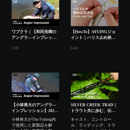
エアドライブデザイン×ア
ルミ製ローター

快適な操作性を。余りあ
る強さを。

ワブクラ｜【和田浩輝の
【HowTo】AYUINGジョ
エモーショナルな質感ま
アングラ―インプレッシ
イント｜ハリス止め挟み
でも。

ョン】2024年10月5日「ビ
込み方法
2:05
0:42
今だからこそ胸を張っ
ッグサイズが登場！新潟
て、求めるアングラーの
エリアトラウトフィッシ
手に。

ング」
フルアルミだから、実現
できる釣りがある。*

Be strong, no limit.

CERTATE HD

※ボディ・ローター等、
【小林将大のアングラ―
SILVER CREEK TRAD｜
主要パーツがアルミ合金
インプレッション】2024
トラウト共に歩む、伝統
製であることを示してい
年4月20日「心躍る！春の
と革新
小林将大がThe Fishing内
キャスト、コントロー
渓流 群馬神流川 トラウ
で使用した新製品を解
ル、ランディング、トラ
トフィッシング」