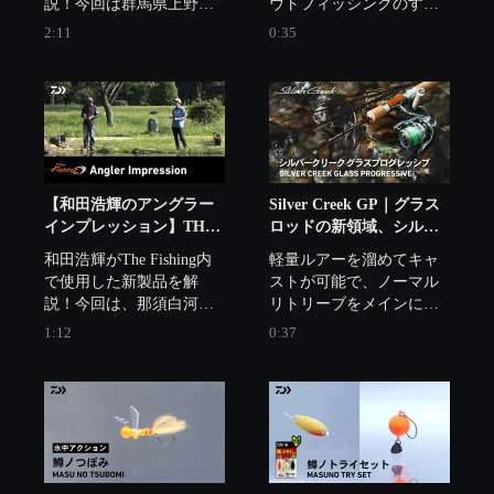
説！今回は群馬県上野村
ウトフィッシングのすべ
を流れる神流川でトラウ
ての動作を意のままに行
2:11
0:35
トフィッシングを繰り広
い、

げる。
美しき渓魚と並べれば、
ロッド本体の魅力があふ
れる、Silver Creek のスタ
ンダードモデル
「Trad」。
【和田浩輝のアングラー
Silver Creek GP｜グラス
インプレッション】THE
ロッドの新領域、シルバ
フィッシング2023年9月16
ークリーク グラスプログ
和田浩輝がThe Fishing内
軽量ルアーを溜めてキャ
日「エキスパートが直
レッシブに待望の4ピース
で使用した新製品を解
ストが可能で、ノーマル
伝！エリアトラウト攻略
モデル
説！今回は、那須白河フ
リトリーブをメインに水
術」
ォレストスプリングスで
を噛み良くルアー本来の
1:12
0:37
玄界灘エリアトラウト！ 
アクションを引き出し、
ランディング時にはしな
やかな曲がりでバラシを
軽減させる。そして、ク
ラシカルな外観。これら
を求め、ユーザーはグラ
スロッドを手に取ってい