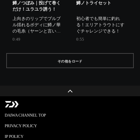
ます。

鱒ノつぼみ｜投げて巻く
鱒ノトライセット
しかし、グラス素材のデ
だけ！ユラユラ誘う！
メリットとして重量、ロ
上向きのリップでブルブ
初心者でも簡単に釣れ
ッドのネジレからキャス
ル揺れるボディに鱒ノ華
る！エリアトラウトにす
トが決まらない、ルアー
の毛糸（ヤーンと言いま
ぐチャレンジできる！
にアクションが付けにく
す）を巻きました。

0:49
0:55
いなどが挙げられます。

さらに、上向きのリップ
これらのデメリットを払
は潜らないので誰が引い
拭し、誰もが使いやすく
ても表層付近をトレース
グラスのメリットを感じ
その他をロード
することが可能！

ることが出来るロッドで
バイトも見れて楽しいで
す
す。
DAIWA CHANNEL TOP
PRIVACY POLICY
IP POLICY