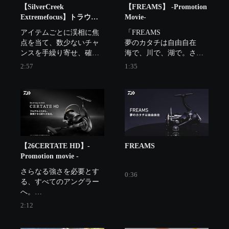
【SilverCreek
【FREAMS】 -Promotion
Extremefocus】トラウト
Movie-
との対話、より深く
アイテムごとに渓相に焦
「FREAMS

点を当て、数少ないチャ
夢のカタチは自由自在

ンスを手繰り寄せ、確実
海で、川で、湖で。さま
にモノにするロッド、そ
ざまなフィッシングシー
2:57
1:35
れがSilver Creek 
ンで

Extremefocus。
あなたのパートナーにな
る。」

製品ページ：
https://www.daiwa.com/jp/product/
【26CERTATE HD】-
FREAMS
Promotion movie -
さらなる強さを必要とす
0:36
る、すべてのアングラー
へ。

テクノロジーの進化が、
2:12
新たなるリールを生み出
した。
