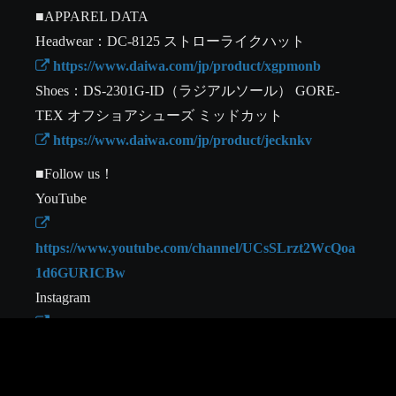
■APPAREL DATA

 https://www.daiwa.com/jp/product/xgpmonb
Shoes：DS-2301G-ID（ラジアルソール） GORE-
 https://www.daiwa.com/jp/product/jecknkv
■Follow us！

https://www.youtube.com/channel/UCsSLrzt2WcQoa
1d6GURICBw
https://www.instagram.com/daiwa_sw_fishing_shore
/