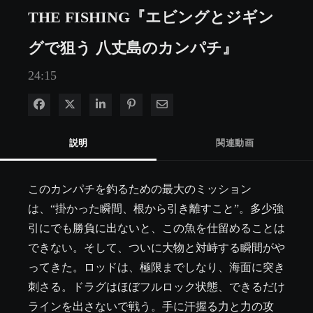
THE FISHING『エビングとジギン
グで狙う 八丈島のカンパチ』
24:15
Facebook で共有
Xで共有する
LinkedIn で共有
Pinterest に投稿
電子メールで共有
説明
関連動画
このカンパチを釣るための最大のミッション
は、“掛かった瞬間、根から引き離すこと”。多少強
引にでも勝負に出ないと、この魚を仕留めることは
できない。そして、ついに大物と対峙する瞬間がや
ってきた。ロッドは、極限までしなり、海面に突き
刺さる。ドラグはほぼフルロック状態、できるだけ
ラインを出さないで戦う。手に汗握る力と力の攻