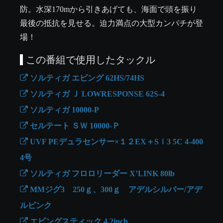
防。水深170mから引きあげても、海面で頭を振り
最後の抵抗を見せる。迫力満点の大型カンパチが登
場！
この番組で使用したタックル
ソルティガ エビング 62HS/74HS
ソルティガ Ｊ LOWRESPONSE 62S-4
ソルティガ 10000-P
セルテート ＳＷ 10000-Ｐ
UVF PEデュラセンサー×１２EX＋Sｉ3 5C 4-400
4号
ソルティガ フロロリーダー X’LINK 80lb
MMジグ3 250ｇ、300ｇ アデルシルバー/アデ
ルピンク
エビングスティック 4.2inch