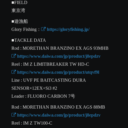
■FIELD

東京湾
■遊漁船

Glory Fishing：
 https://gloryfishing.jp/
■TACKLE DATA

 https://www.daiwa.com/jp/product/j8epdzv
 https://www.daiwa.com/jp/product/utqvf9l
Line : UVF PE BAITCASTING DURA 
SENSOR×12EX+Si3 #2

Leader : FLUORO CARBON 7号
 https://www.daiwa.com/jp/product/j8epdzv