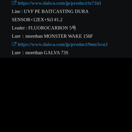
 https://www.daiwa.com/jp/product/tz71iel
Line : UVF PE BAITCASTING DURA 
SENSOR×12EX+Si3 #1.2

Leader : FLUOROCARBON 5号

 https://www.daiwa.com/jp/product/9mo3wu3
 https://www.daiwa.com/jp/product/g37fonx
 https://www.daiwa.com/jp/product/qkiu67x
 https://www.daiwa.com/jp/product/j3qhl9w
■APPAREL DATA

 https://www.daiwa.com/jp/product/gvjrdpj
Rain Jacket：DW-1124J GORE-TEX テックボートウ