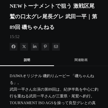
NEWトーナメントで狙う 激戦区尾
鷲の口太グレ尾長グレ 武田一平｜第
89回 磯ちゃんねる
15:52
Facebook で共有
Xで共有する
LinkedIn で共有
Pinterest に投稿
電子メールで共有
説明
関連動画
DAIWAオリジナル 磯釣りムービー 「磯ちゃんね
る」。

武田一平さん出演の第89回は、紀伊半島を中心に釣
行を重ねる武田一平さんが三重県・尾鷲へ釣行。
TOURNAMENT ISO AGSを操って良型グレとの真