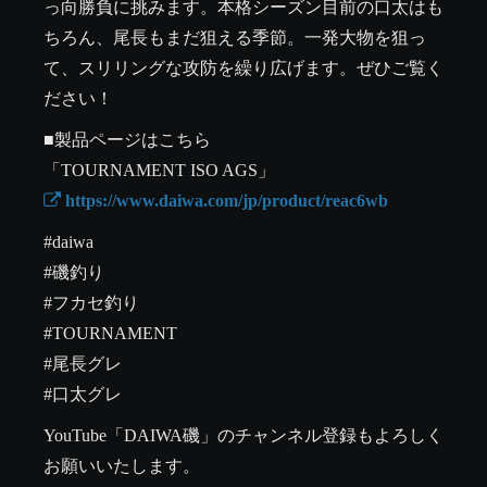
っ向勝負に挑みます。本格シーズン目前の口太はも
ちろん、尾長もまだ狙える季節。一発大物を狙っ
て、スリリングな攻防を繰り広げます。ぜひご覧く
ださい！
■製品ページはこちら

 https://www.daiwa.com/jp/product/reac6wb
#daiwa 

#磯釣り

#フカセ釣り

#TOURNAMENT

#尾長グレ

#口太グレ
YouTube「DAIWA磯」のチャンネル登録もよろしく
お願いいたします。