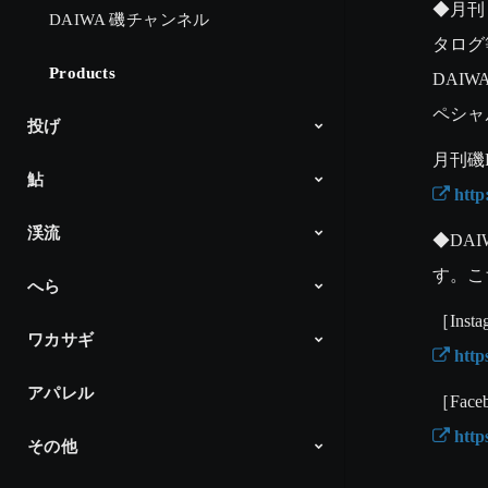
◆月刊
DAIWA 磯チャンネル
タログ
Products
DAI
ペシャ
投げ
鮎
Products
 http
渓流
アユイング
ダイワ鮎の王国
Products
◆DAI
す。こ
へら
Products
ワカサギ
へら通信
Products
 htt
アパレル
ワカサギ最前線
Products
 htt
その他