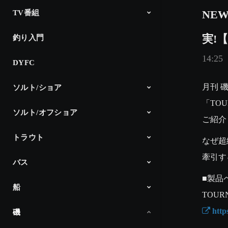
NEW
TV番組
実!【
釣り入門
The Fishing
釣り時季
North Angler’s TV
Dz SALT 2ND
アングラーインプレッション
CM
14:25
DYFC
月刊 
ソルト/ショア
「TO
ソルト/オフショア
シーバス
サーフゲーム
ショアプラッキング＆ショアジギ
エギング
アジング
メバリング
ロックフィッシュ
チニング
その他
DAIWA Salt Lure Channel
Products
ご紹介
ング
トラウト
オフショアヘビー
ライトキャスティング
スロージギング
ライトジギング
タイラバ
タチウオジギング
ボートエギング
イカメタル
Products
なぜ超
牽引す
バス
DAIWA TROUT
Products
■製品
船
Ultimate Bass by DAIWA
Project T JAPAN x USA
Products
 htt
磯
船最前線「ダイワ」
Products