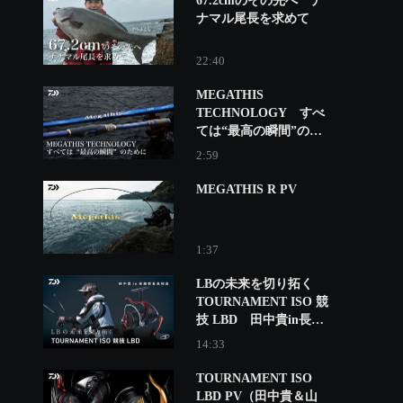
67.2cmのその先へ ナ
ナマル尾長を求めて
22:40
MEGATHIS
TECHNOLOGY すべ
ては“最高の瞬間”のた
めに
2:59
MEGATHIS R PV
1:37
LBの未来を切り拓く
TOURNAMENT ISO 競
技 LBD 田中貴in長崎
県五島列島
14:33
TOURNAMENT ISO
LBD PV（田中貴＆山