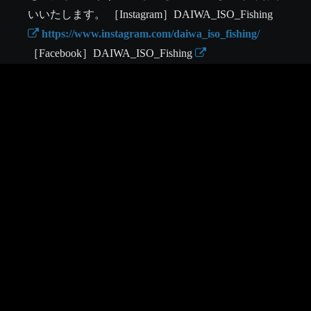
いいたします。 ［Instagram］DAIWA_ISO_Fishing 
 https://www.instagram.com/daiwa_iso_fishing/
［Facebook］DAIWA_ISO_Fishing 
https://www.facebook.com/profile.php?
id=61558626427932
DAIWA CHANNEL TOP
PRIVACY POLICY
IP POLICY
SOCIAL MEDIA POLICY