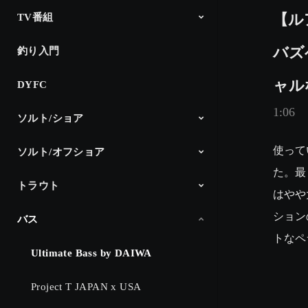
【ル
TV番組
バズ
釣り入門
The Fishing
釣り時季
North Angler’s TV
Dz SALT 2ND
アングラーインプレッション
CM
ャル
DYFC
1:06
ソルト/ショア
使って
ソルト/オフショア
シーバス
サーフゲーム
ショアプラッキング＆ショアジギ
エギング
アジング
メバリング
ロックフィッシュ
チニング
その他
DAIWA Salt Lure Channel
Products
ング
た。最
トラウト
オフショアヘビー
ライトキャスティング
スロージギング
ライトジギング
タイラバ
タチウオジギング
ボートエギング
イカメタル
Products
はやや
ション
バス
DAIWA TROUT
Products
トなペ
Ultimate Bass by DAIWA
Project T JAPAN x USA