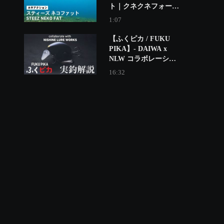
ト｜クネクネフォール
する 多彩に使える高比
1:07
重スティックベイト！
【ふくピカ / FUKU
PIKA】- DAIWA x
NLW コラボレーショ
ンルアー
16:32