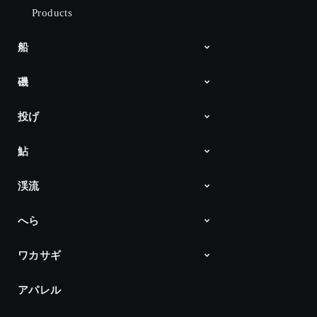
Products
船
磯
船最前線「ダイワ」
Products
投げ
DAIWA 磯チャンネル
Products
鮎
Products
渓流
アユイング
ダイワ鮎の王国
Products
へら
Products
ワカサギ
へら通信
Products
アパレル
ワカサギ最前線
Products