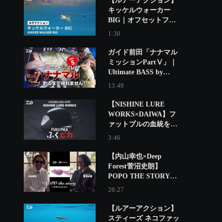
【ルアーアクション】
キッケルウォーカー
BIG｜オフセットフッ
クで使うエラストマー
1:30
製フロッグ！
ガイド前田「ナナマル
ミッションPartⅤ」｜
Ultimate BASS by
DAIWA Vol.837
13:49
【NISHINE LURE
WORKS×DAIWA】フ
ァットブルの血統を受
け継ぐ、「ふくピカ」
3:46
誕生｜Ultimate BASS
by DAIWA Vol.824
【内山幸也×Deep
Forest菅沼史朗】
POPO THE STORY～
ポポができるまで～｜
26:27
Ultimate BASS by
DAIWA Vol.841
【ルアーアクション】
スティーズ ネコファッ