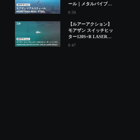
ール｜メタルバイブの
王道。定番のハイアピ
0:50
ールメタルバイブ。
【ルアーアクション】
モアザン スイッチヒッ
ター120S+R LASER
IMPACT｜そのジグ並
0:47
の飛距離と３フックシ
ステムで定評の「スイ
ッチヒッター１２０Ｓ
+Ｒ」に、レーザーイ
ンパクト搭載モデルが
登場！