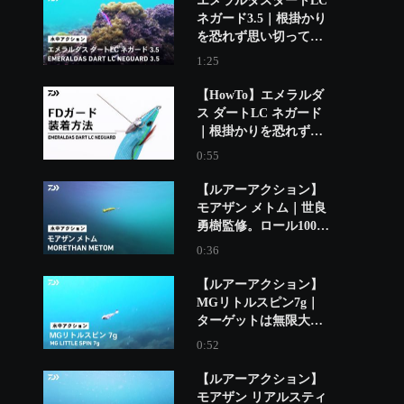
エメラルダスダートLC
ネガード3.5｜根掛かり
を恐れず思い切ってポ
イントへ攻め込む！
1:25
FDガード搭載、根掛か
り軽減 エギ”ネガード”
【HowTo】エメラルダ
ス ダートLC ネガード
｜根掛かりを恐れず思
い切ってポイントへ攻
0:55
め込む！ FDガード搭
載、根掛かり軽減 エ
【ルアーアクション】
ギ”ネガード”
モアザン メトム｜世良
勇樹監修。ロール100％
のメトロノームアクシ
0:36
ョン！ハイピッチロー
ルシンキングミノー！
【ルアーアクション】
MGリトルスピン7g｜
ターゲットは無限大！
ミドルゲームに最適な
0:52
ブレード付きジグヘッ
ドワーム！
【ルアーアクション】
モアザン リアルスティ