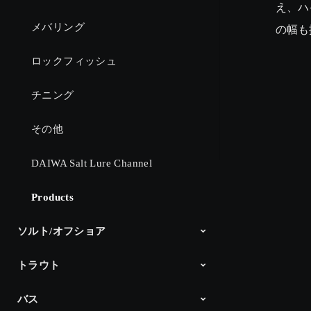
え、ハ
メバリング
の幅も
ロックフィッシュ
チニング
その他
DAIWA Salt Lure Channel
Products
ソルト/オフショア
トラウト
オフショアヘビー
ライトキャスティング
スロージギング
ライトジギング
タイラバ
タチウオジギング
ボートエギング
イカメタル
Products
バス
DAIWA TROUT
Products