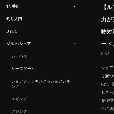
【ル
TV番組
力が
釣り入門
The Fishing
釣り時季
North Angler’s TV
Dz SALT 2ND
アングラーインプレッション
CM
物対
DYFC
ード
ソルト/ショア
0:32
シーバス
ショア
サーフゲーム
り勝つ
ショアプラッキング＆ショアジギ
Rだ。
ング
もさら
エギング
を獲得
クに絡
アジング