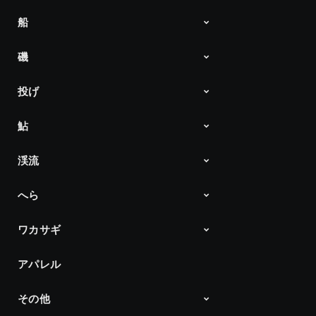
船
Ultimate Bass by DAIWA
Project T JAPAN x USA
Products
磯
船最前線「ダイワ」
Products
投げ
DAIWA 磯チャンネル
Products
鮎
Products
渓流
アユイング
ダイワ鮎の王国
Products
へら
Products
ワカサギ
へら通信
Products
アパレル
ワカサギ最前線
Products
その他