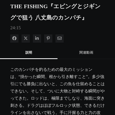
THE FISHING『エビングとジギン
グで狙う 八丈島のカンパチ』
24:15
Facebook で共有
Xで共有する
LinkedIn で共有
Pinterest に投稿
電子メールで共有
説明
関連動画
このカンパチを釣るための最大のミッション
は、“掛かった瞬間、根から引き離すこと”。多少強
引にでも勝負に出ないと、この魚を仕留めることは
できない。そして、ついに大物と対峙する瞬間がや
ってきた。ロッドは、極限までしなり、海面に突き
刺さる。ドラグはほぼフルロック状態、できるだけ
ラインを出さないで戦う。手に汗握る力と力の攻