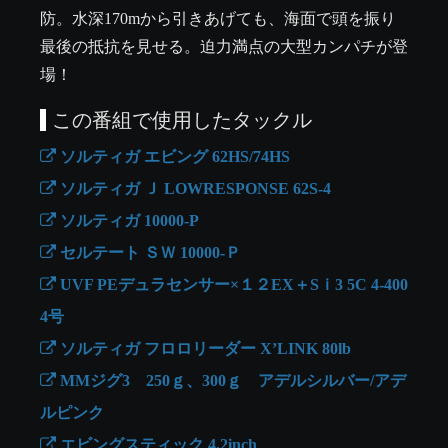
防。水深170mから引きあげても、海面で頭を振り
最後の抵抗を見せる。迫力満点の大型カンパチが登
場！
この番組で使用したタックル
ソルティガ エビング 62HS/74HS
ソルティガ Ｊ LOWRESPONSE 62S-4
ソルティガ 10000-P
セルテート ＳＷ 10000-Ｐ
UVF PEデュラセンサー×１２EX＋Sｉ3 5C 4-400
4号
ソルティガ フロロリーダー X’LINK 80lb
MMジグ3 250ｇ、300ｇ アデルシルバー/アデ
ルピンク
エビングスティック 4.2inch