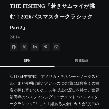
THE FISHING『若きサムライが挑
む！2026バスマスタークラシック
Part2』
24:14
Facebook で共有
Xで共有する
LinkedIn で共有
Pinterest に投稿
電子メールで共有
説明
関連動画
3月13日午前7時、アメリカ・テネシー州ノックスビ
ル。まだ夜明け前だというのに会場には数多くの観
客が押し寄せていた。50年以上の歴史を持つ、世界
最高峰のバスフィシングトーナメント “バスマスタ
ークラシック”！この由緒ある大会に今大会3度目の