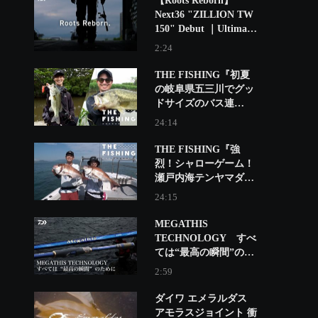
【Roots Reborn】
Next36 "ZILLION TW
150" Debut ｜Ultimate
BASS by DAIWA
2:24
Vol.845
THE FISHING『初夏
の岐阜県五三川でグッ
ドサイズのバス連
発！』
24:14
THE FISHING『強
烈！シャローゲーム！
瀬戸内海テンヤマダ
イ』
24:15
MEGATHIS
TECHNOLOGY すべ
ては“最高の瞬間”のた
めに
2:59
ダイワ エメラルダス
アモラスジョイント 衝