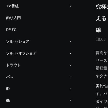
究極
TV番組
える
釣り入門
The Fishing
釣り時季
North Angler’s TV
Dz SALT 2ND
アングラーインプレッション
CM
線
DYFC
18:03
ソルト/ショア
贅肉を
ソルト/オフショア
シーバス
サーフゲーム
ショアプラッキング＆ショアジギ
エギング
アジング
メバリング
ロックフィッシュ
チニング
その他
DAIWA Salt Lure Channel
Products
ング
リーズ

トラウト
オフショアヘビー
ライトキャスティング
スロージギング
ライトジギング
タイラバ
タチウオジギング
ボートエギング
イカメタル
Products
最軽量
ヤタチ
バス
DAIWA TROUT
Products
実釣性
船
Ultimate Bass by DAIWA
Project T JAPAN x USA
Products
す。パ
磯
船最前線「ダイワ」
Products
ダイワ