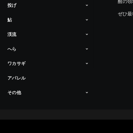
醒の領
投げ
DAIWA 磯チャンネル
Products
ぜひ最
鮎
Products
渓流
アユイング
ダイワ鮎の王国
Products
へら
Products
ワカサギ
へら通信
Products
アパレル
ワカサギ最前線
Products
その他
Products