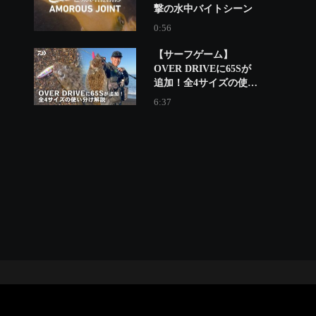
撃の水中バイトシーン
0:56
【サーフゲーム】
OVER DRIVEに65Sが
追加！全4サイズの使い
分け解説 ミッチー高橋
6:37