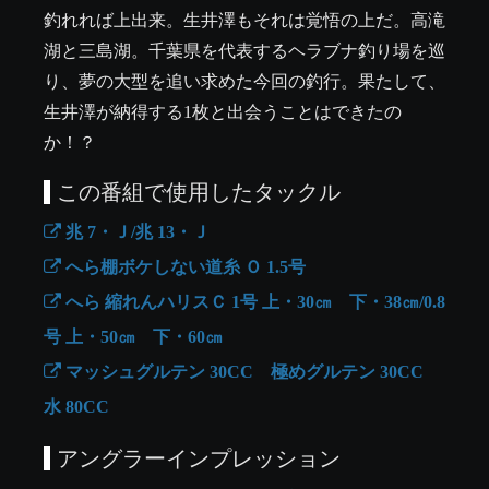
釣れれば上出来。生井澤もそれは覚悟の上だ。高滝
湖と三島湖。千葉県を代表するヘラブナ釣り場を巡
り、夢の大型を追い求めた今回の釣行。果たして、
生井澤が納得する1枚と出会うことはできたの
か！？
この番組で使用したタックル
兆 7・Ｊ/兆 13・Ｊ
へら棚ボケしない道糸 Ｏ 1.5号
へら 縮れんハリスＣ 1号 上・30㎝ 下・38㎝/0.8
号 上・50㎝ 下・60㎝
マッシュグルテン 30CC 極めグルテン 30CC
水 80CC
アングラーインプレッション