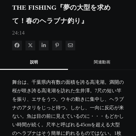
THE FISHING『夢の大型を求め
て！春のヘラブナ釣り』
24:14
Facebook で共有
Xで共有する
LinkedIn で共有
Pinterest に投稿
電子メールで共有
説明
関連動画
舞台は、千葉県内有数の面積を誇る高滝湖。満開の
桜が咲き誇る高滝湖を訪れた生井澤。7尺の短い竿
を振り、エサをうつ。ウキの動きに集中し、ヘラブ
ナのアタリをじっと待つ。しかし、一向に反応が来
ない。魚は目の前に見えているのに・・・もどかし
い時間が続く。尺半と呼ばれる45cmを超える大型
のヘラブナはそう簡単に釣れるものではない。1枚