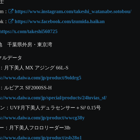
士　

ram：
 https://www.instagram.com/takeshi_watanabe.sotobou/
ook：
 https://www.facebook.com/izumida.haikan
https://x.com/takeshi560725
地　千葉県外房・東京湾
クルデータ

ps://www.daiwa.com/jp/product/9oldrg5
s://www.daiwa.com/jp/special/products/24luvias_sf/
ps://www.daiwa.com/jp/product/wwcg38y
ps://www.daiwa.com/jp/product/zsb28o1