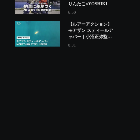
りんたこ×YOSHIKIが
解説
6:50
【ルアーアクション】
モアザン スティールア
ッパー｜小沼正弥監修
釣れる弱い巻き心地の
0:31
追求。