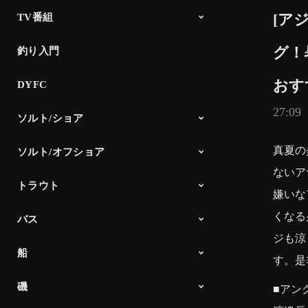
[ア
TV番組
グ！
釣り入門
The Fishing
釣り時季
North Angler’s TV
Dz SALT 2ND
アングラーインプレッション
CM
おす
DYFC
27:09
ソルト/ショア
真夏の
ソルト/オフショア
シーバス
サーフゲーム
ショアプラッキング＆ショアジギ
エギング
アジング
メバリング
ロックフィッシュ
チニング
その他
DAIWA Salt Lure Channel
Products
ング
ないア
トラウト
オフショアヘビー
ライトキャスティング
スロージギング
ライトジギング
タイラバ
タチウオジギング
ボートエギング
イカメタル
Products
嫌いな
くなる
バス
DAIWA TROUT
Products
ジも涼
船
Ultimate Bass by DAIWA
Project T JAPAN x USA
Products
す。是
磯
船最前線「ダイワ」
Products
■アン