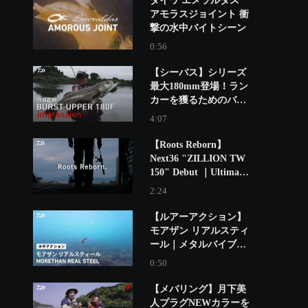
ダイワ エメラルダス
アモラスジョイント 衝
撃の水中バイトシーン
0:56
【シーバス】シリーズ
最大180mm登場！ラン
カーを獲るためのバー
ストアッパー180Fの使
4:07
い方 小沼正弥
【Roots Reborn】
Next36 "ZILLION TW
150" Debut ｜Ultimate
BASS by DAIWA
2:24
Vol.845
【ルアーアクション】
モアザン リアルスティ
ール｜メタルバイブの
王道。定番のハイアピ
0:50
ールメタルバイブ。
【メバリング】月下美
人プラグNEWカラーを