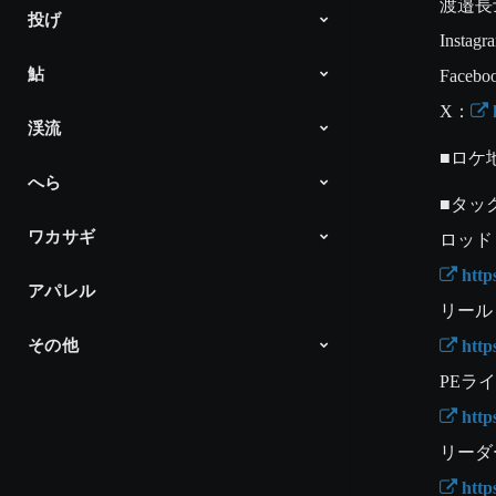
渡邉長
投げ
DAIWA 磯チャンネル
Products
Instag
鮎
Products
Faceb
X：
 
渓流
アユイング
ダイワ鮎の王国
Products
■ロケ
へら
Products
■タッ
ワカサギ
へら通信
Products
 htt
アパレル
ワカサギ最前線
Products
その他
 http
Products
 htt
 htt