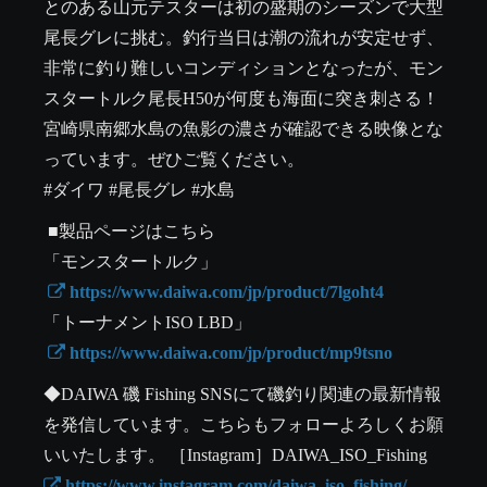
とのある山元テスターは初の盛期のシーズンで大型
尾長グレに挑む。釣行当日は潮の流れが安定せず、
非常に釣り難しいコンディションとなったが、モン
スタートルク尾長H50が何度も海面に突き刺さる！ 
宮崎県南郷水島の魚影の濃さが確認できる映像とな
っています。ぜひご覧ください。

#ダイワ #尾長グレ #水島 
 ■製品ページはこちら 

「モンスタートルク」

 https://www.daiwa.com/jp/product/7lgoht4
「トーナメントISO LBD」

 https://www.daiwa.com/jp/product/mp9tsno
◆DAIWA 磯 Fishing SNSにて磯釣り関連の最新情報
を発信しています。こちらもフォローよろしくお願
いいたします。 ［Instagram］DAIWA_ISO_Fishing 
 https://www.instagram.com/daiwa_iso_fishing/