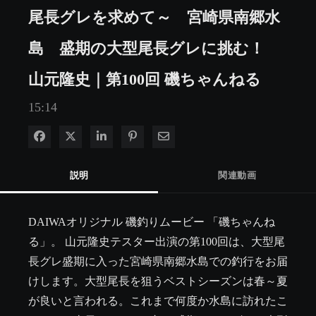
尾長グレを求めて～ 宮崎県南郷水
島 盛期の大型尾長グレに挑む！
山元隆史｜第100回 磯ちゃんねる
15:14
Facebook で共有
Xで共有する
LinkedIn で共有
Pinterest に投稿
電子メールで共有
説明
関連動画
DAIWAオリジナル 磯釣りムービー 「磯ちゃんね
る」。 山元隆史テスター出演の第100回は、大型尾
長グレ盛期に入った宮崎県南郷水島での釣行をお届
けします。大型尾長を狙うベストシーズンは春～夏
が良いと言われる。これまで何度か水島に訪れたこ