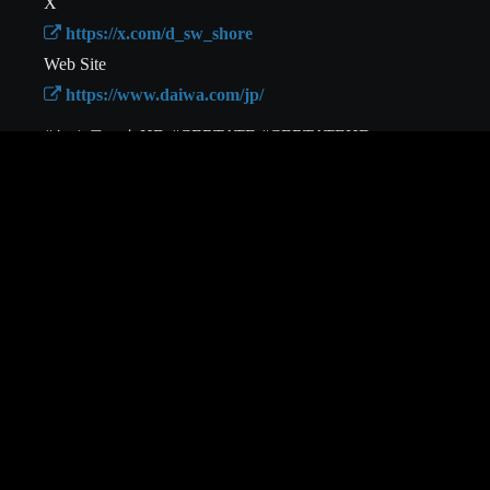
 https://x.com/d_sw_shore
 https://www.daiwa.com/jp/
#セルテートHD #CERTATE #CERTATEHD
DAIWA CHANNEL TOP
PRIVACY POLICY
IP POLICY
SOCIAL MEDIA POLICY
GLOBERIDE TOP