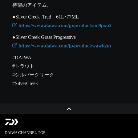
待望のアイテム。
 https://www.daiwa.com/jp/product/am9pxu2
 https://www.daiwa.com/jp/product/wawltzm
#DAIWA

#トラウト

#シルバークリーク

#SilverCreek
DAIWA CHANNEL TOP