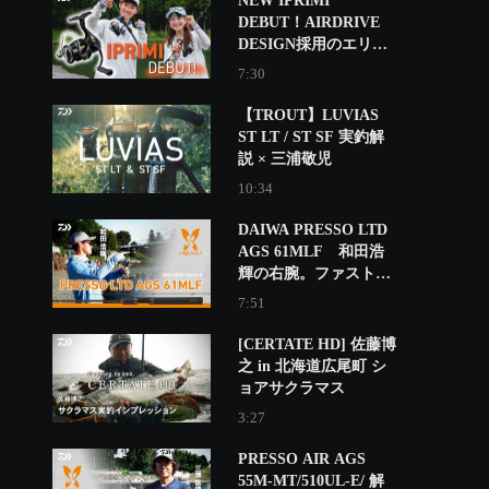
NEW IPRIMI
DEBUT！AIRDRIVE
DESIGN採用のエリア
トラウト専用リール
7:30
【TROUT】LUVIAS
ST LT / ST SF 実釣解
説 × 三浦敬児
10:34
DAIWA PRESSO LTD
AGS 61MLF 和田浩
輝の右腕。ファストテ
ーパーの攻撃的モデ
7:51
ル！
[CERTATE HD] 佐藤博
之 in 北海道広尾町 シ
ョアサクラマス
3:27
PRESSO AIR AGS
55M-MT/510UL-E/ 解