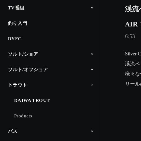
渓流
TV番組
AIR
釣り入門
The Fishing
釣り時季
North Angler’s TV
Dz SALT 2ND
アングラーインプレッション
CM
6:53
DYFC
Silv
ソルト/ショア
渓流ベ
ソルト/オフショア
シーバス
サーフゲーム
ショアプラッキング＆ショアジギ
エギング
アジング
メバリング
ロックフィッシュ
チニング
その他
DAIWA Salt Lure Channel
Products
様々な
ング
リール
トラウト
オフショアヘビー
ライトキャスティング
スロージギング
ライトジギング
タイラバ
タチウオジギング
ボートエギング
イカメタル
Products
DAIWA TROUT
Products
バス