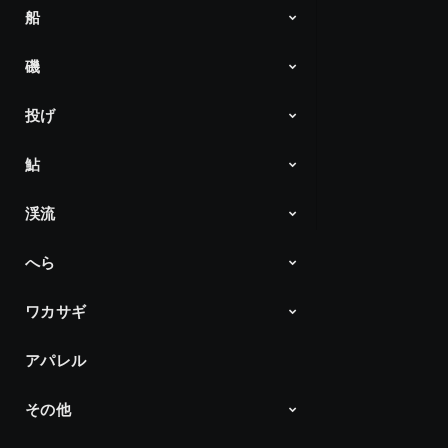
船
Ultimate Bass by DAIWA
Project T JAPAN x USA
Products
磯
船最前線「ダイワ」
Products
投げ
DAIWA 磯チャンネル
Products
鮎
Products
渓流
アユイング
ダイワ鮎の王国
Products
へら
Products
ワカサギ
へら通信
Products
アパレル
ワカサギ最前線
Products
その他