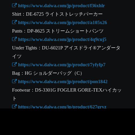
 https://www.daiwa.com/jp/product/f36xhlr
 https://www.daiwa.com/jp/product/a105x26
 https://www.daiwa.com/jp/product/4q9cuj5
Under Tights：DU-6021P アイスドライ®アンダータ
 https://www.daiwa.com/jp/product/7yfyfp7
 https://www.daiwa.com/jp/product/pon1842
Footwear：DS-3301G FOGLER GORE-TEXハイカッ
 https://www.daiwa.com/jp/product/627grvz
■Follow us！ 

YouTube：