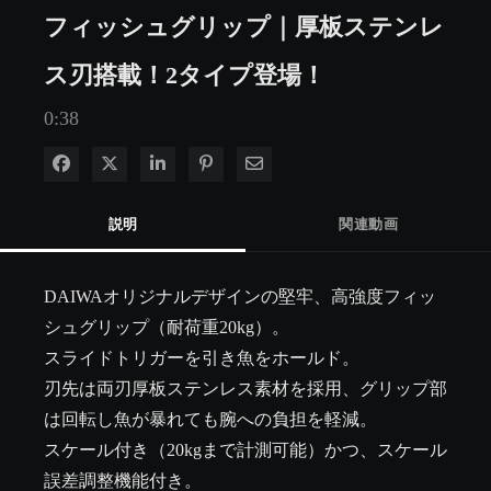
フィッシュグリップ｜厚板ステンレ
ス刃搭載！2タイプ登場！
0:38
Facebook で共有
Xで共有する
LinkedIn で共有
Pinterest に投稿
電子メールで共有
説明
関連動画
DAIWAオリジナルデザインの堅牢、高強度フィッ
シュグリップ（耐荷重20kg）。

スライドトリガーを引き魚をホールド。

刃先は両刃厚板ステンレス素材を採用、グリップ部
は回転し魚が暴れても腕への負担を軽減。

スケール付き（20kgまで計測可能）かつ、スケール
誤差調整機能付き。
