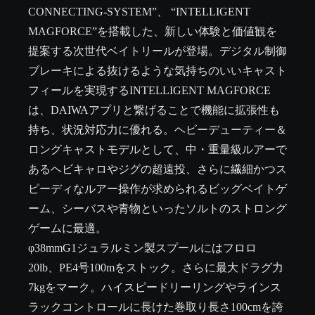
CONNECTING-SYSTEM”、 “INTELLIGENT 
MAGFORCE”を搭載した、新しい体験と価値観を
提案する次世代ベイトリールが登場。デジタル制御
ブレーキによる抜けるような気持ちのいいキャスト
フィールを実現するINTELLIGENT MAGFORCE
は、DAIWAアプリと繋げることで機能に拡張性も
持ち、状況対応力に優れる。ヘビーデューティー＆
ロングキャストモデルとして、中・重量級ルアーで
あるヘビキャロやジグの超遠投、さらに繊細かつス
ピーディなルアー操作が求められるビッグベイトゲ
ーム、シーバスや青物といったソルトのストロング
ゲームに最適。

φ38mmG1ジュラルミン製スプールにはフロロ
20lb、PE4号100mをストック。さらに最大ドラグ力
7kgをマーク。ハイスピードリーリングやラインス
ラックコントロールに長けた巻取り長さ100cmを誇