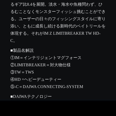
るギア比8.4を展開。淡水・海水や魚種問わず、ひ
るむことなくモンスターフィッシュ挑むことができ
る。ユーザーの日々のフィッシングスタイルに寄り
添い、ともに成長し続ける新時代のベイトリールを
体現する。それがIM Z LIMITBREAKER TW HD-
C。
■製品名解説

①IM＝インテリジェントマグフォース

②LIMITBREAKER＝対大物仕様

③TW＝TWS

④HD =ヘビーデューティー

⑤-C＝DAIWA CONNECTING-SYSTEM
■DAIWAテクノロジー

HYPERDRIVE DESIGN

TWS
