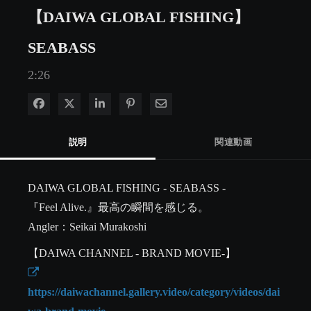
【DAIWA GLOBAL FISHING】
SEABASS
2:26
Facebook で共有
Xで共有する
LinkedIn で共有
Pinterest に投稿
電子メールで共有
説明
関連動画
DAIWA GLOBAL FISHING - SEABASS -

『Feel Alive.』最高の瞬間を感じる。

Angler：Seikai Murakoshi
https://daiwachannel.gallery.video/category/videos/dai