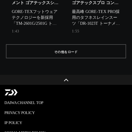
メント ゴアテックスシュ
ゴアテックスプロ コンビ
ーズ【NEW ITEM
アップ レインスーツ
GORE-TEXフットウェア
最高峰 GORE-TEX PRO採
INFORMATION】
【NEW ITEM
テクノロジーを新採用
用のタフネスレインスー
INFORMATION】
「TM-2601G/2501G トー
ツ「DR-1023T トーナメン
ナメント ゴアテックスシ
ト ゴアテックスプロ コン
1:43
1:55
ューズ」のご紹介です。
ビアップ レインスーツ」
のご紹介です。
その他をロード
DAIWA CHANNEL TOP
PRIVACY POLICY
IP POLICY