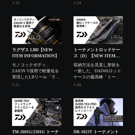
2023年秋冬モデルのダイ
グナス LBD」のご紹介で
1:32
2:24
ワアパレルがついにデビ
す。
ュー。
ラグザス LBD【NEW
トーナメントロッドケー
ITEM INFORMATION】
ス（D）【NEW ITEM
INFORMATION】
モノコックボディ、
収納方法を見直し形状を
ZAION V採用で軽量化を
一新した、DAIWAロッド
実現したLBリール「ラグ
ケースの最高峰「トーナ
ザス LBD」のご紹介で
メントロッドケース
2:21
1:49
す。
（D）」のご紹介です。
TM-2601G/2501G トーナ
DR-1023T トーナメント