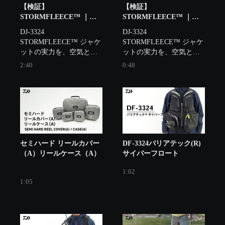
【検証】
【検証】
STORMFLEECE™ ｜通
STORMFLEECE™ ｜通
気・撥水・保温 実力を
気・撥水・保温 実力を
DJ-3324 
DJ-3324 
検証！（山田テスター
検証！
STORMFLEECE™ ジャケ
STORMFLEECE™ ジャケ
編）
ットの実力を、空気と水
ットの実力を、空気と水
を使用して検証する動画
を使用して検証する動画
2:40
0:48
です。
セミハード リールカバー
DF-3324バリアテック(R)
（A）リールケース（A）
サイバーフロート
1:02
1:05